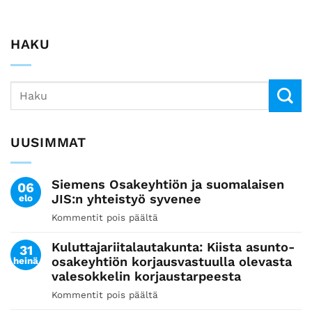
HAKU
UUSIMMAT
Siemens Osakeyhtiön ja suomalaisen
06
JIS:n yhteistyö syvenee
elo
Kommentit pois päältä
artikkelissa
Siemens
Kuluttajariitalautakunta: Kiista asunto-
Osakeyhtiön
31
osakeyhtiön korjausvastuulla olevasta
heinä
ja
valesokkelin korjaustarpeesta
suomalaisen
JIS:n
Kommentit pois päältä
artikkelissa
yhteistyö
Kuluttajariitalautakunta: