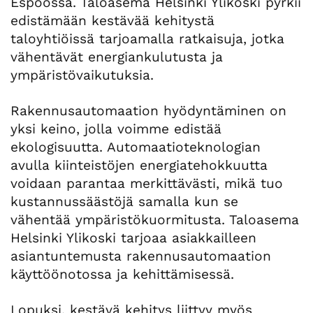
Espoossa. Taloasema Helsinki Ylikoski pyrkii
edistämään kestävää kehitystä
taloyhtiöissä tarjoamalla ratkaisuja, jotka
vähentävät energiankulutusta ja
ympäristövaikutuksia.
Rakennusautomaation hyödyntäminen on
yksi keino, jolla voimme edistää
ekologisuutta. Automaatioteknologian
avulla kiinteistöjen energiatehokkuutta
voidaan parantaa merkittävästi, mikä tuo
kustannussäästöjä samalla kun se
vähentää ympäristökuormitusta. Taloasema
Helsinki Ylikoski tarjoaa asiakkailleen
asiantuntemusta rakennusautomaation
käyttöönotossa ja kehittämisessä.
Lopuksi, kestävä kehitys liittyy myös