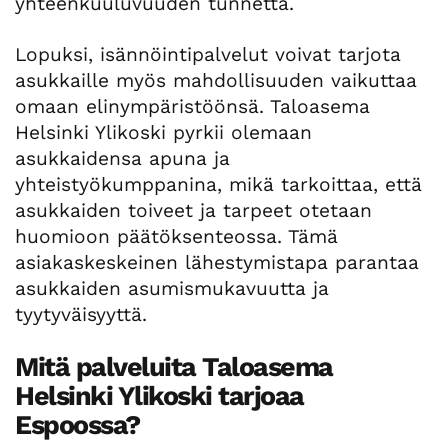
yhteenkuuluvuuden tunnetta.
Lopuksi, isännöintipalvelut voivat tarjota
asukkaille myös mahdollisuuden vaikuttaa
omaan elinympäristöönsä. Taloasema
Helsinki Ylikoski pyrkii olemaan
asukkaidensa apuna ja
yhteistyökumppanina, mikä tarkoittaa, että
asukkaiden toiveet ja tarpeet otetaan
huomioon päätöksenteossa. Tämä
asiakaskeskeinen lähestymistapa parantaa
asukkaiden asumismukavuutta ja
tyytyväisyyttä.
Mitä palveluita Taloasema
Helsinki Ylikoski tarjoaa
Espoossa?