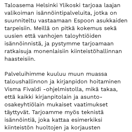
Taloasema Helsinki Ylikoski tarjoaa laajan
valikoiman isännöintipalveluita, jotka on
suunniteltu vastaamaan Espoon asukkaiden
tarpeisiin. Meillä on pitkä kokemus sekä
uusien että vanhojen taloyhtiöiden
isännöinnistä, ja pystymme tarjoamaan
ratkaisuja monenlaisiin kiinteistöhallinnan
haasteisiin.
Palveluihimme kuuluu muun muassa
taloushallinnon ja kirjanpidon hoitaminen
Visma Fivaldi -ohjelmistolla, mikä takaa,
että kaikki kirjanpitolain ja asunto-
osakeyhtiölain mukaiset vaatimukset
täyttyvät. Tarjoamme myös teknistä
isännöintiä, joka kattaa esimerkiksi
kiinteistön huoltojen ja korjausten