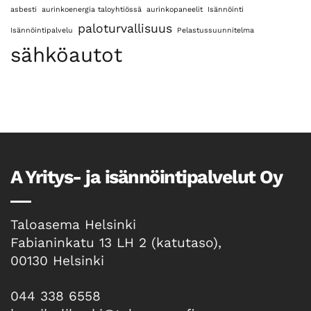
osakkeenomistajalle
asbesti
aurinkoenergia taloyhtiössä
aurinkopaneelit
Isännöinti
paloturvallisuus
Isännöintipalvelu
Pelastussuunnitelma
sähköautot
A Yritys- ja isännöintipalvelut Oy
Taloasema Helsinki
Fabianinkatu 13 LH 2 (katutaso),
00130 Helsinki
044 338 6558