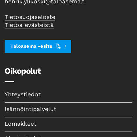
henrik.ylikoski@taloasema.fi
Tietosuojaseloste
Tietoa evästeistä
Taloasema -esite
Oikopolut
Yhteystiedot
Isännöintipalvelut
Lomakkeet