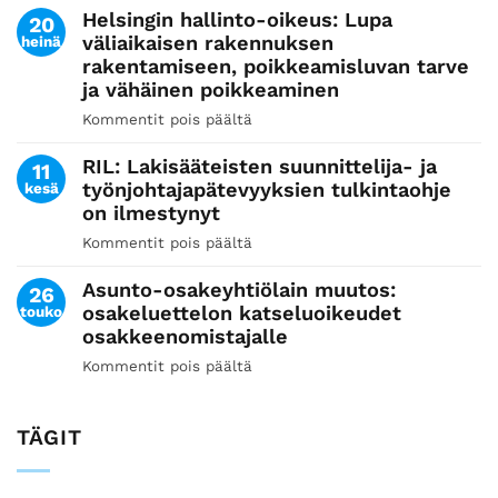
syvenee
Helsingin hallinto-oikeus: Lupa
Kiista
20
väliaikaisen rakennuksen
heinä
asunto-
rakentamiseen, poikkeamisluvan tarve
osakeyhtiön
ja vähäinen poikkeaminen
korjausvastuulla
olevasta
Kommentit pois päältä
artikkelissa
valesokkelin
Helsingin
korjaustarpeesta
RIL: Lakisääteisten suunnittelija- ja
hallinto-
11
työnjohtajapätevyyksien tulkintaohje
kesä
oikeus:
on ilmestynyt
Lupa
väliaikaisen
Kommentit pois päältä
artikkelissa
rakennuksen
RIL:
rakentamiseen, poikkeamisluvan
Asunto-osakeyhtiölain muutos:
Lakisääteisten
26
tarve
osakeluettelon katseluoikeudet
touko
suunnittelija-
ja
osakkeenomistajalle
ja
vähäinen
työnjohtajapätevyyksien
Kommentit pois päältä
artikkelissa
poikkeaminen
tulkintaohje
Asunto-
on
osakeyhtiölain
ilmestynyt
TÄGIT
muutos:
osakeluettelon
katseluoikeudet