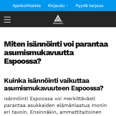
Skip
Ajankohtaista
Kirjaudu
Pyydä tarjous
to
content
Miten isännöinti voi parantaa
asumismukavuutta
Espoossa?
Kuinka isännöinti vaikuttaa
asumismukavuuteen Espoossa?
Isännöinti Espoossa voi merkittävästi
parantaa asukkaiden elämänlaatua monin
eri tavoin. Ensinnäkin, ammattitaitoinen