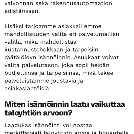
valvonnan sekä rakennusautomaation
edistämisen.
Lisäksi tarjoamme asiakkaillemme
mahdollisuuden valita eri palvelumallien
välillä, mikä mahdollistaa
kustannustehokkaan ja tarpeisiin
räätälöidyn isännöinnin. Asukkaat voivat
valita palvelutason, joka sopii heidän
budjettiinsa ja tarpeisiinsa, mikä tekee
palveluistamme joustavia ja
asiakaslähtöisiä.
Miten isännöinnin laatu vaikuttaa
taloyhtiön arvoon?
Laadukas isännöinti voi nostaa
merkittävästi taloyhtiön arvoa ja houkutella