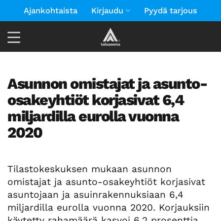
Skip
Ajankohtaista
Kirjaudu
Pyydä tarjous
to
content
Asunnon omistajat ja asunto-
osakeyhtiöt korjasivat 6,4
miljardilla eurolla vuonna
2020
Tilastokeskuksen mukaan asunnon
omistajat ja asunto-osakeyhtiöt korjasivat
asuntojaan ja asuinrakennuksiaan 6,4
miljardilla eurolla vuonna 2020. Korjauksiin
käytetty rahamäärä kasvoi 6,2 prosenttia