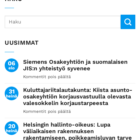
UUSIMMAT
Siemens Osakeyhtiön ja suomalaisen
06
JIS:n yhteistyö syvenee
elo
Kommentit pois päältä
artikkelissa
Siemens
Kuluttajariitalautakunta: Kiista asunto-
Osakeyhtiön
31
osakeyhtiön korjausvastuulla olevasta
heinä
ja
valesokkelin korjaustarpeesta
suomalaisen
JIS:n
Kommentit pois päältä
artikkelissa
yhteistyö
Kuluttajariitalautakunta:
syvenee
Helsingin hallinto-oikeus: Lupa
Kiista
20
väliaikaisen rakennuksen
heinä
asunto-
rakentamiseen, poikkeamisluvan tarve
osakeyhtiön