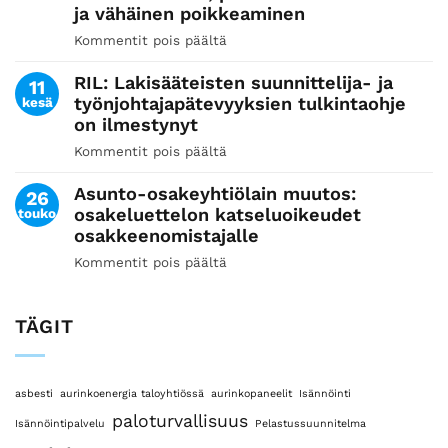
ja vähäinen poikkeaminen
korjausvastuulla
olevasta
Kommentit pois päältä
artikkelissa
valesokkelin
Helsingin
korjaustarpeesta
RIL: Lakisääteisten suunnittelija- ja
hallinto-
11
työnjohtajapätevyyksien tulkintaohje
kesä
oikeus:
on ilmestynyt
Lupa
väliaikaisen
Kommentit pois päältä
artikkelissa
rakennuksen
RIL:
rakentamiseen, poikkeamisluvan
Asunto-osakeyhtiölain muutos:
Lakisääteisten
26
tarve
osakeluettelon katseluoikeudet
touko
suunnittelija-
ja
osakkeenomistajalle
ja
vähäinen
työnjohtajapätevyyksien
Kommentit pois päältä
artikkelissa
poikkeaminen
tulkintaohje
Asunto-
on
osakeyhtiölain
ilmestynyt
TÄGIT
muutos:
osakeluettelon
katseluoikeudet
osakkeenomistajalle
asbesti
aurinkoenergia taloyhtiössä
aurinkopaneelit
Isännöinti
paloturvallisuus
Isännöintipalvelu
Pelastussuunnitelma