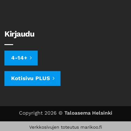
Kirjaudu
4-14+
Kotisivu PLUS
Copyright 2026 ©
Taloasema Helsinki
Verkkosivujen toteutus marikoo.fi