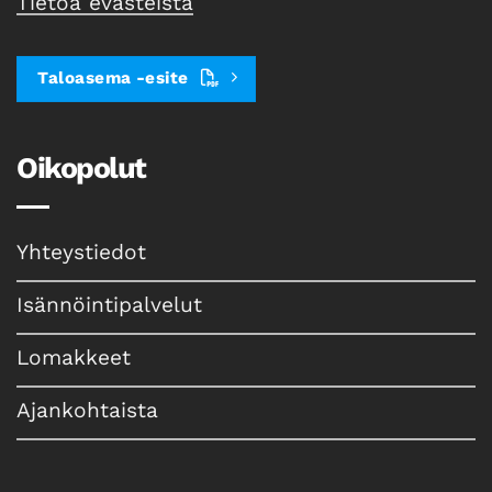
Tietoa evästeistä
Taloasema -esite
Oikopolut
Yhteystiedot
Isännöintipalvelut
Lomakkeet
Ajankohtaista