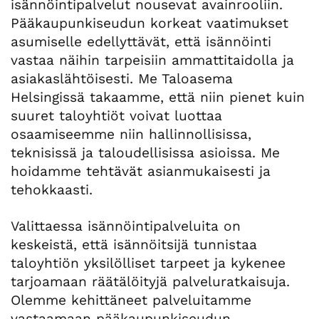
isännöintipalvelut nousevat avainrooliin.
Pääkaupunkiseudun korkeat vaatimukset
asumiselle edellyttävät, että isännöinti
vastaa näihin tarpeisiin ammattitaidolla ja
asiakaslähtöisesti. Me Taloasema
Helsingissä takaamme, että niin pienet kuin
suuret taloyhtiöt voivat luottaa
osaamiseemme niin hallinnollisissa,
teknisissä ja taloudellisissa asioissa. Me
hoidamme tehtävät asianmukaisesti ja
tehokkaasti.
Valittaessa isännöintipalveluita on
keskeistä, että isännöitsijä tunnistaa
taloyhtiön yksilölliset tarpeet ja kykenee
tarjoamaan räätälöityjä palveluratkaisuja.
Olemme kehittäneet palveluitamme
vastaamaan pääkaupunkiseudun