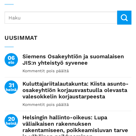
UUSIMMAT
Siemens Osakeyhtiön ja suomalaisen
06
JIS:n yhteistyö syvenee
elo
Kommentit pois päältä
artikkelissa
Siemens
Kuluttajariitalautakunta: Kiista asunto-
Osakeyhtiön
31
osakeyhtiön korjausvastuulla olevasta
heinä
ja
valesokkelin korjaustarpeesta
suomalaisen
JIS:n
Kommentit pois päältä
artikkelissa
yhteistyö
Kuluttajariitalautakunta:
syvenee
Helsingin hallinto-oikeus: Lupa
Kiista
20
väliaikaisen rakennuksen
heinä
asunto-
rakentamiseen, poikkeamisluvan tarve
osakeyhtiön