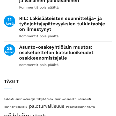
ja vähäinen poikkeaminen
korjausvastuulla
olevasta
Kommentit pois päältä
artikkelissa
valesokkelin
Helsingin
korjaustarpeesta
RIL: Lakisääteisten suunnittelija- ja
hallinto-
11
työnjohtajapätevyyksien tulkintaohje
kesä
oikeus:
on ilmestynyt
Lupa
väliaikaisen
Kommentit pois päältä
artikkelissa
rakennuksen
RIL:
rakentamiseen, poikkeamisluvan
Asunto-osakeyhtiölain muutos:
Lakisääteisten
26
tarve
osakeluettelon katseluoikeudet
touko
suunnittelija-
ja
osakkeenomistajalle
ja
vähäinen
työnjohtajapätevyyksien
Kommentit pois päältä
artikkelissa
poikkeaminen
tulkintaohje
Asunto-
on
osakeyhtiölain
ilmestynyt
TÄGIT
muutos:
osakeluettelon
katseluoikeudet
osakkeenomistajalle
asbesti
aurinkoenergia taloyhtiössä
aurinkopaneelit
Isännöinti
paloturvallisuus
Isännöintipalvelu
Pelastussuunnitelma
sähköautot