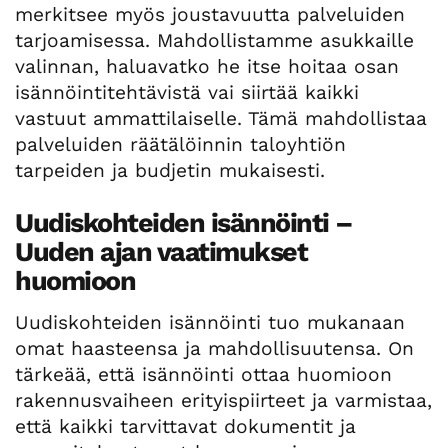
merkitsee myös joustavuutta palveluiden
tarjoamisessa. Mahdollistamme asukkaille
valinnan, haluavatko he itse hoitaa osan
isännöintitehtävistä vai siirtää kaikki
vastuut ammattilaiselle. Tämä mahdollistaa
palveluiden räätälöinnin taloyhtiön
tarpeiden ja budjetin mukaisesti.
Uudiskohteiden isännöinti –
Uuden ajan vaatimukset
huomioon
Uudiskohteiden isännöinti tuo mukanaan
omat haasteensa ja mahdollisuutensa. On
tärkeää, että isännöinti ottaa huomioon
rakennusvaiheen erityispiirteet ja varmistaa,
että kaikki tarvittavat dokumentit ja