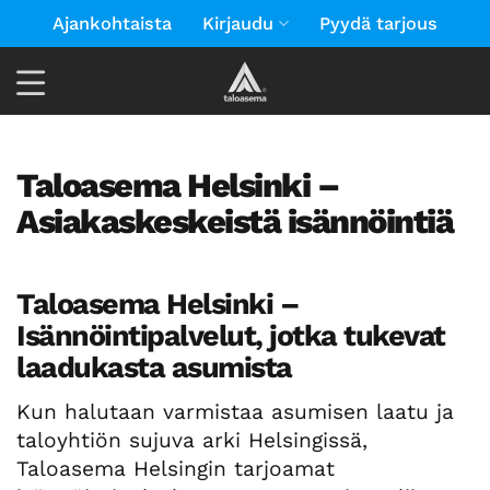
Skip
Ajankohtaista
Kirjaudu
Pyydä tarjous
to
content
Taloasema Helsinki –
Asiakaskeskeistä isännöintiä
Taloasema Helsinki –
Isännöintipalvelut, jotka tukevat
laadukasta asumista
Kun halutaan varmistaa asumisen laatu ja
taloyhtiön sujuva arki Helsingissä,
Taloasema Helsingin tarjoamat